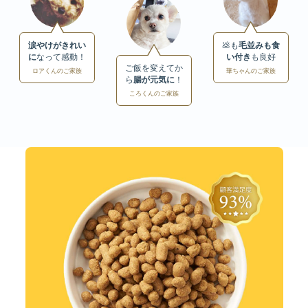
涙やけがきれい
💩も
毛並みも食
に
なって感動！
い付き
も良好
ご飯を変えてか
ロアくんのご家族
華ちゃんのご家族
ら
腸が元気に
！
ころくんのご家族