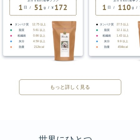
おすすめの食事プラン
おすすめの食事プ
1
51
172
1
110
日
日
/
g
/
¥
/
g
/
タンパク質
12.75
以上
タンパク質
27.5
以上
脂質
5.61
以上
脂質
12.1
以上
粗繊維
0.66
以上
粗繊維
1.43
以上
灰分
4.59
以上
灰分
9.9
以上
熱量
212
kcal
熱量
454
kcal
もっと詳しく見る