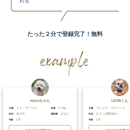
れる
たった２分で登録完了！無料
mocoちゃん
LEONくん
トイ・プードル
2.7kg
フレンチ・ブルドッグ
犬種
体重
犬種
女の子
少ない
オス（去勢済み）
性別
運動量
性別
1才
2才
年齢
年齢