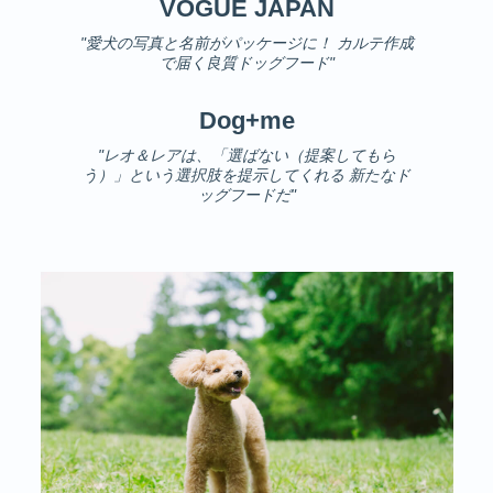
VOGUE JAPAN
"愛犬の写真と名前がパッケージに！ カルテ作成
で届く良質ドッグフード"
Dog+me
"レオ＆レアは、「選ばない（提案してもら
う）」という選択肢を提示してくれる 新たなド
ッグフードだ"